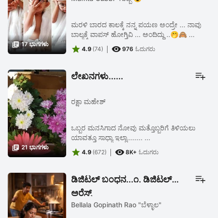
ಮರಳಿ ಬಾರದ ಕಾಲಕ್ಕೆ ನನ್ನ ಪಯಣ ಅಂದ್ರೇ ... ನಾವು
ಬಾಲ್ಯಕ್ಕೆ ವಾಪಸ್ ಹೋಗ್ತಿವಿ ... ಅಂದಿದ್ದು ..🤭🙈 ...

17 ಭಾಗಗಳು


4.9
(74)
976
ಓದುಗರು
ಲೇಖನಗಳು......
ರಕ್ಷಾ ಮಹೇಶ್
ಒಬ್ಬರ ಮನಸಿಗಾದ ನೋವು ಮತ್ತೊಬ್ಬರಿಗೆ ತಿಳಿಯಲು
ಯಾವತ್ತೂ ಸಾಧ್ಯಾ ಇಲ್ಲಾ........ ...

21 ಭಾಗಗಳು


4.9
(672)
8K+
ಓದುಗರು
ಡಿಜಿಟಲ್ ಬಂಧನ...೧. ಡಿಜಿಟಲ್
ಅರೆಸ್ಟ್
Bellala Gopinath Rao "ಬೆಳ್ಳಾಲ"