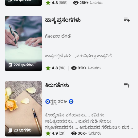


4.8
(665)
25K+
ಓದುಗರು
ಹಾಸ್ಯ ಪ್ರಸಂಗಗಳು
ಗೋಪಾಲ ಹೆಗಡೆ
ಹಾಸ್ಯದಲ್ಲಿದೆ ನಗು...,ನಗುವಿನಲ್ಲೂ ಹಾಸ್ಯವಿದೆ.

226 ಭಾಗಗಳು


4.8
(8K)
92K+
ಓದುಗರು
ಕಿರುಗತೆಗಳು
🧿ಸ್ವಪ್ನ ಶರತ್ 🧿
ಕೋಲ್ಮಿಂಚಿನ ನಗೆಯವನು.... ಕವಿತೆಗೇ
ಸಾಹಿತ್ಯವಾದವನು.... ಮನದ ಗುಡಿ ಸೇರಲು
ಸನ್ನಿಹಿತವಾದವನೇ.... ಅನುಮಾನದ ಗೆರೆಮೂಡಿಸಿ ಮನದ

23 ಭಾಗಗಳು


ಗಡಿಯಿಂದ ದೂರ ಉಳಿಯುವ ಹುನ್ನಾರವೇಕೆ.....??
4.9
(2K)
30K+
ಓದುಗರು