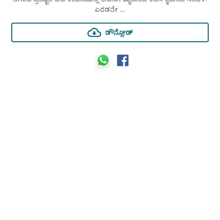
ಎರಡನೇ ...
ಡೌನ್ಲೋಡ್