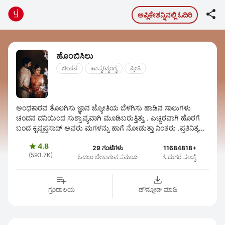

ಅಪ್ಲಿಕೇಶನ್ನಿನಲ್ಲಿ ಓದಿರಿ
ಹೊಂಬಿಸಿಲು
ಜೀವನ
ಹಾಸ್ಯ/ವ್ಯಂಗ್ಯ
ಪ್ರೀತಿ
ಅಂಧಕಾರವ ತೊಲಗಿಸು ಜ್ಞಾನ ಜ್ಯೋತಿಯ ಬೆಳಗಿಸು ಹಾಡಿನ ಸಾಲುಗಳು
ಚಂದನ ದನಿಯಿಂದ ಸುಶ್ರಾವ್ಯವಾಗಿ ಮೂಡಿಬರುತ್ತಿತ್ತು . ಎಚ್ಚರವಾಗಿ ಹೊರಗೆ
ಬಂದ ಕೃಷ್ಣಪ್ರಸಾದ್ ಅವರು ಮಗಳನ್ನು ಹಾಗೆ ನೋಡುತ್ತಾ ನಿಂತರು .ಪ್ರತಿನಿತ್ಯವೂ
ನೋಡುವ ದೃಶ್ಯವೇ ...
4.8

29 ಗಂಟೆಗಳು
11684818+
(593.7K)
ಓದಲು ಬೇಕಾಗುವ ಸಮಯ
ಓದುಗರ ಸಂಖ್ಯೆ
ಗ್ರಂಥಾಲಯ
ಡೌನ್ಲೋಡ್ ಮಾಡಿ