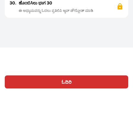
30.
ಹೊಂಬಿಸಿಲು ಭಾಗ 30
ಈ ಅಧ್ಯಾಯವನ್ನು ಓದಲು ಪ್ರತಿಲಿಪಿ ಆ್ಯಪ್ ಡೌನ್ಲೋಡ್ ಮಾಡಿ
ಓದಿರಿ
ಹೋಮ್
ವಿಭಾಗಗಳು
ಬರೆಯಿರಿ
ಲೇಖನಗಳು
ಸೈನ್ ಇನ್ ಆಗಿ
|
|
© 2026 Nasadiya Tech. Pvt. Ltd.
ನಮ್ಮ ಬಗ್ಗೆ
ನಮ್ಮ ಜೊತೆ ಕಾರ್ಯ
|
|
|
ನಿರ್ವಹಿಸಿ
ಗೌಪ್ಯತಾ ನೀತಿ
ನಿಯಮಗಳಿಗೆ
Vulnerability Disclosure
|
|
Policy
Hall of Fame
Trust Center