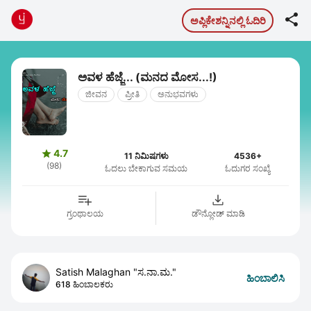

ಅಪ್ಲಿಕೇಶನ್ನಿನಲ್ಲಿ ಓದಿರಿ
ಅವಳ ಹೆಜ್ಜೆ... (ಮನದ ಮೋಸ...!)
ಜೀವನ
ಪ್ರೀತಿ
ಅನುಭವಗಳು
4.7

11 ನಿಮಿಷಗಳು
4536+
(98)
ಓದಲು ಬೇಕಾಗುವ ಸಮಯ
ಓದುಗರ ಸಂಖ್ಯೆ
ಗ್ರಂಥಾಲಯ
ಡೌನ್ಲೋಡ್ ಮಾಡಿ
Satish Malaghan "ಸ.ನಾ.ಮ."
ಹಿಂಬಾಲಿಸಿ
618 ಹಿಂಬಾಲಕರು