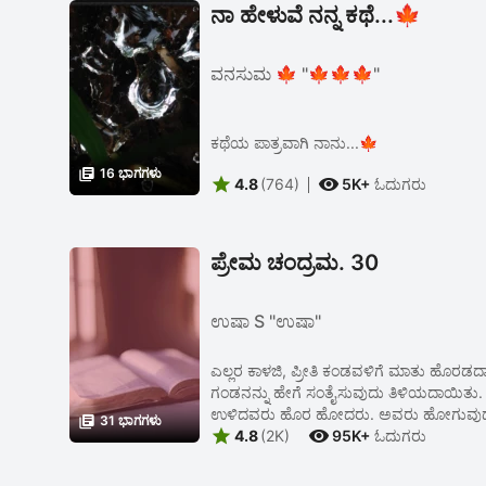
ನಾ ಹೇಳುವೆ ನನ್ನ ಕಥೆ...🍁
ವನಸುಮ 🍁 "🍁🍁🍁"
ಕಥೆಯ ಪಾತ್ರವಾಗಿ ನಾನು...🍁

16 ಭಾಗಗಳು


4.8
(764)
5K+
ಓದುಗರು
ಪ್ರೇಮ ಚಂದ್ರಮ. 30
ಉಷಾ S "ಉಷಾ"
ಎಲ್ಲರ ಕಾಳಜಿ, ಪ್ರೀತಿ ಕಂಡವಳಿಗೆ ಮಾತು ಹೊರಡದಾಯ
ಗಂಡನನ್ನು ಹೇಗೆ ಸಂತೈಸುವುದು ತಿಳಿಯದಾಯಿತು. ವ
ಉಳಿದವರು ಹೊರ ಹೋದರು. ಅವರು ಹೋಗುವುದನ್ನೇ 

31 ಭಾಗಗಳು


4.8
(2K)
95K+
ಓದುಗರು