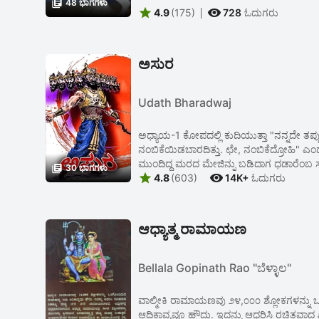

48 ಭಾಗಗಳು


4.9
(175)
728
ಓದುಗರು
ಅಸುರ
Udath Bharadwaj
ಅಧ್ಯಾಯ-1 ಕೋಪದಲ್ಲಿ ಕುದಿಯುತ್ತಾ "ನನ್ನದೇ ತಪ
ನಂಬಿಕೆಯಿಡಬಾರದಿತ್ತು. ಛೇ, ನಂಬಿಕೆದ್ರೋಹಿ" ಎ
ಮುಂದಿದ್ದ ಮರದ ಮೇಜಿನ್ನು ಬಡಿದಾಗ ಧಡಾರೆಂಬ 

30 ಭಾಗಗಳು


4.8
(603)
14K+
ಓದುಗರು
ಆಧ್ಯಾತ್ಮ ರಾಮಾಯಣ
Bellala Gopinath Rao "ಬೆಳ್ಳಾಲ"
ವಾಲ್ಮೀಕಿ ರಾಮಾಯಣವು ೨೪,೦೦೦ ಶ್ಲೋಕಗಳನ್ನು 
ಆದಿಕಾವ್ಯವೂ ಹೌದು. ಇದನ್ನು ಆಧರಿಸಿ ರಚಿತವಾದ ೩೦