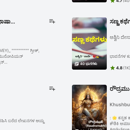

4.7
(40
ಭಾ಼ಷಾ
ಸಣ್ಣ ಕಥೆ
ಅಶ್ವಿನಿ ದೇ
"" ಗ್ರೀಕ್,
ೋ ಯುರೋಪಿಯನ್
ಭಾವನೆಗಳ ಕು
ಯನ್

40 ಭಾಗಗಳು

4.8
(1K
ರೌದ್ರಮ
Khushbu 
: 🌟 ಕನ್ನಡ
ಾಗವಹಿಸಿ ಬರೆದ ಲೇಖನಗಳ ಆಯ್ದ
ಕೌಶಿಕಿ ಅಮಾ
Amāvāsye 