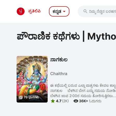

ಪ್ರತಿಲಿಪಿ
ಕನ್ನಡ

ಪೌರಾಣಿಕ ಕಥೆಗಳು | Myth
ನಾಗಕುಲ
Chaithra
ಈ ಕಥೆಯಲ್ಲಿ ಬರುವ ಎಲ್ಲಾ ಪಾತ್ರ
ನಾಗಕುಲ ಬೆಳಗಿನ ಬೇಗ ಎದ್ದು ಸಮಯ ನೋಡಿದ 
ಬೆಳಗಿನ ಜಾವ 2:00ರ ಸಮಯ ತೋರಿಸುತ್ತಿರಲು....

79 ಭಾಗಗಳು


4.7
(2K)
36K+
ಓದುಗರು