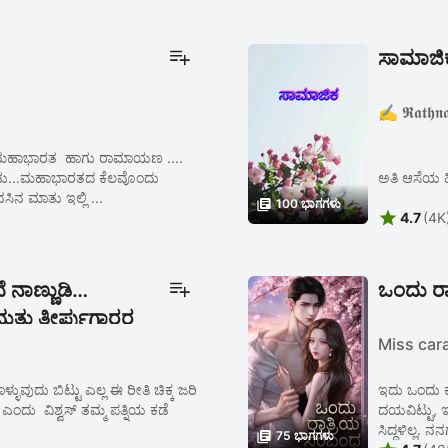
ಸಾಮಾಜಿ
✍️ 𝕽𝖆𝖙𝖍𝖓
ರೆ ಮಹಾಭಾರತ ಹಾಗು ರಾಮಾಯಣ ....
ೊಂಡು...ಮಹಾಭಾರತದ ಕೆಲವೊಂದು
ಅತಿ ಆಸೆಯ 
ಿನ ಮಾತು ಇಲ್ಲಿ ...

100 ಭಾಗಗಳು

4.7
(4K
ೆ ನಾಣ್ಣುಡಿ
ಒಂದು ರ
ಮತ್ತು ತೀರ್ಪುಗಾರರ
Miss ca
್ಳುವುದು ಬಿಟ್ಟು ಎಲ್ಲ ಈ ರೀತಿ ಚಿಕ್ಕ ಜರಿ
ಇದು ಒಂದು ಕಾ
ಎಂದು ವಿಶ್ವಸ್ ತಮ್ಮ ಪತ್ನಿಯ ಕಡೆ
ದಯವಿಟ್ಟು, ಇ
ಸಿದ್ಧಳಿಲ್ಲ. 

75 ಭಾಗಗಳು