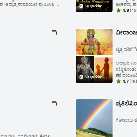
ುವ 'ಆಧ್ಯಾತ್ಮ ರಾಮಾಯಣ'ವು ೩೬೪೩ ...
ತಿಲಕವನ್ನು ಹಣ

50 ಭಾಗಗಳು

4.9
(49
ವೀರಾಂ
ಚೈತ್ರ ಭಟ್ "
ಅಧ್ಯಾಯ ಒ
ಇಟ್ಟುಕೊಂಡು ಅ
ಕಥೆ ದಯವಿಟ

63 ಭಾಗಗಳು

4.7
(1K
ಪ್ರತಿಲಿ
ಗೋಪಾಲ ಹೆ
 ಪಾತ್ರಗಳು, ಸನ್ನಿವೇಶಗಳು ಕೇವಲ