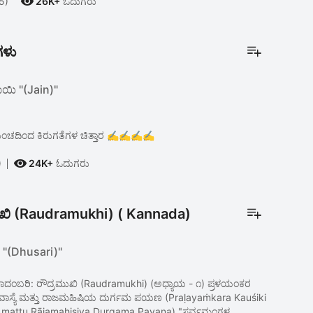

5)
26K+
ಓದುಗರು
ಗಳು
ಸಾಯಿ "(Jain)"
ಂಚದಿಂದ ಕಿರುಗತೆಗಳ ಚಿತ್ತಾರ ✍️✍️✍️✍️

)
24K+
ಓದುಗರು
ುಖಿ (Raudramukhi) ( Kannada)
"(Dhusari)"
 ಕಾದಂಬರಿ: ರೌದ್ರಮುಖಿ (Raudramukhi) (ಅಧ್ಯಾಯ - ೧) ಪ್ರಳಯಂಕರ
ವಾಸ್ಯೆ ಮತ್ತು ರಾಜಮಹಿಷಿಯ ದುರ್ಗಮ ಪಯಣ (Praḷayaṁkara Kauśiki
mattu Rājamahiṣiya Durgama Payana) "ಸರ್ವಮಂಗಳ