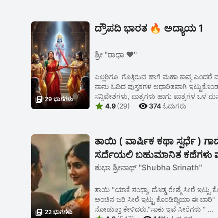
ದ್ರೌಪದಿ ಭಾರತ 🔥 ಅದ್ಯಾಯ 1
ಶ್ರೀ "ರಾಧಾ ❤️"
ಎಲ್ಲರಿಗೂ ಗೊತ್ತಿರುವ ಹಾಗೆ ಮಹಾ ಕಾವ್ಯ ಎಂದ
ನಾನು ಓದಿದ ಪುಸ್ತಕಗಳ ಆಧಾರಿತವಾಗಿ ಇಟ್ಟುಕ
ಸನ್ನಿವೇಶಗಳು, ಪಾತ್ರಗಳು ಹಾಗು ಪಾತ್ರಗಳ ಒಳ ಮನಸ

29 ಭಾಗಗಳು


4.9
(29)
374
ಓದುಗರು
ತಾಯಿ ( ವಾರ್ಷಿಕ ಕಥಾ ಸ್ಪರ್ಧೆ ) ಗಾದ
ಸ್ಪರ್ದೆಯಲ್ಲಿ ಬಹುಮಾನಿತ ಕಥೆಗಳು 
ಮೆಚ್ಚುಗೆ ಪಡೆದ ಕಥೆಗಳು
ಶುಭಾ ಶ್ರೀನಾಥ್ "Shubha Srinath"
ತಾಯಿ "ಯಾಕೆ ಸಂಧ್ಯಾ, ದೊಡ್ಡ ರೇಷ್ಮೆ ಸೀರೆ ಇಟ್ಟು ಕೊಳ
ಅಂಚಿನ ಜರಿ ಸೀರೆ ಇಟ್ಟು ಕೊಂಡಿದ್ದಿಯಾ ಈ ಬಾರಿ" 
ನೋಡುತ್ತಾ ಕೇಳಿದರು."ಸಾಕು ಇವೆ ಸೀರೆಗಳು " ...

22 ಭಾಗಗಳು