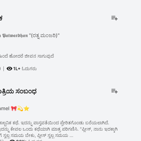
ಕ
𝖆 𝕻𝖆𝖙𝖜𝖆𝖗𝖉𝖍𝖆𝖓 "(ರತ್ನ ಮಂಜರಿ)"
ಹಿಂದೆ ಹೋದರೆ ಜೀವನ ಸಾಗುವುದೆ

)
1L+
ಓದುಗರು
ಾತ್ರಿಯ ಸಂಬಂಧ
ramel 🎀💫⭐
ಲ್ಪನಿಕ ಕಥೆ. ಇದನ್ನು ವಾಸ್ತವತೆಯಿಂದ ಪ್ರೇರಿತಗೊಂಡು ಬರೆಯಲಾಗಿದೆ.
ದನ್ನು ಕೇವಲ ಒಂದು ಕಥೆಯಾಗಿ ಮಾತ್ರ ಪರಿಗಣಿಸಿ. "ಪ್ಲೀಸ್, ನಾನು ಇದಕ್ಕಾಗಿ
ನನಗೆ ಸ್ವಲ್ಪ ಸಮಯ ಬೇಕು, ಪ್ಲೀಸ್ ಸ್ವಲ್ಪ ಸಮಯ ...