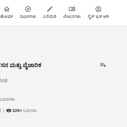
ಹೋಮ್
ವಿಭಾಗಗಳು
ಬರೆಯಿರಿ
ಲೇಖನಗಳು
ಸೈನ್ ಇನ್ ಆಗಿ
ವ ವಿಕಸನ ಮತ್ತು ವೈಚಾರಿಕ
ಗಡೆ
ನುಭವಗಳು

)
32K+
ಓದುಗರು