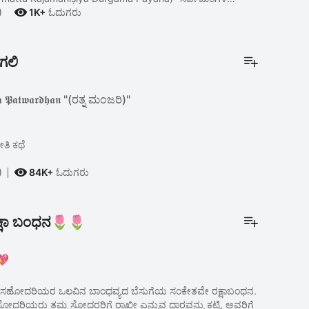

)
1K+
ಓದುಗರು
ಗಲಿ
𝖆 𝕻𝖆𝖙𝖜𝖆𝖗𝖉𝖍𝖆𝖓 "(ರತ್ನ ಮಂಜರಿ)"
ೀತಿ ಕಥೆ

)
84K+
ಓದುಗರು
್ಷಾ ಬಂಧನ🌷🌷
💖
ಹೋದರಿಯರ ಒಲವಿನ ಬಾಂಧವ್ಯದ ಬೆಸುಗೆಯ ಸಂಕೇತವೇ ರಕ್ಷಾಬಂಧನ.
 ಸೋದರಿಯರು ತಮ್ಮ ಸೋದರರಿಗೆ ರಾಖೀ ಎನ್ನುವ ದಾರವನ್ನು ಕಟ್ಟಿ, ಅವರಿಗೆ