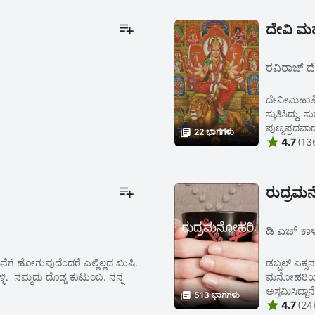
ದೇವಿ ಮಹ
ರವಿರಾಜ್ ದ
ದೇವೀಮಹಾತ್ಮೆ. ಒಂದನೇ ಅಧ
ಸ್ತುತಿಸಿದ್ದು
ಪುಣ್ಯಪ್ರದವ

22 ಭಾಗಗಳು

4.7
(13
ರುದ್ರಮ
ಡಿ ಎಚ್ ಕಾಳ
ಮನೆಗೆ ಹೋಗುವುದೆಂದರೆ ಎಲ್ಲಿಲ್ಲದ ಖುಷಿ.
ಡಬ್ಬಲ್ ಎಕ
್ಳಿ. ನಮ್ಮದು ದೊಡ್ಡ ಕುಟುಂಬ. ನನ್ನ
ಮನೋಹರಿಯನ್ನು
ಅಸ್ತಮಿಸಿದ್ದ

513 ಭಾಗಗಳು

4.7
(24