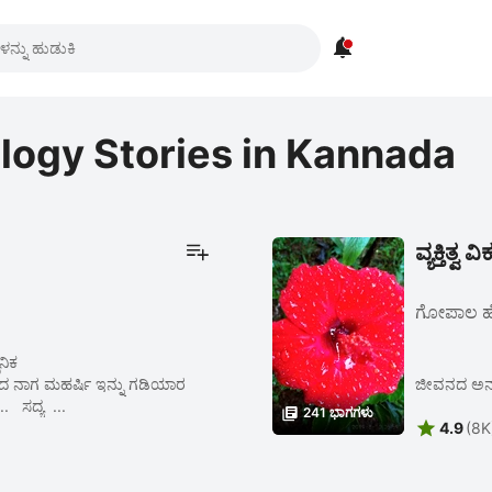

ology Stories in Kannada
ವ್ಯಕ್ತಿತ್
ಗೋಪಾಲ ಹೆ
ಗಳು ಕೇವಲ ಕಾಲ್ಪನಿಕ
ನಾಗ ಮಹರ್ಷಿ ಇನ್ನು ಗಡಿಯಾರ
ಜೀವನದ ಅ
. ಸದ್ಯ ...

241 ಭಾಗಗಳು

4.9
(8K