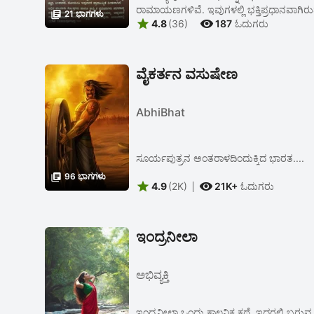
ರಾಮಾಯಣಗಳಿವೆ. ಇವುಗಳಲ್ಲಿ ಭಕ್ತಿಪ್ರಧಾನವಾಗಿರ

21 ಭಾಗಗಳು


4.8
(36)
187
ಓದುಗರು
ವೈಕರ್ತನ ವಸುಷೇಣ
AbhiBhat
ಸೂರ್ಯಪುತ್ರನ ಅಂತರಾಳದಿಂದುಕ್ಕಿದ ಭಾರತ....

96 ಭಾಗಗಳು


4.9
(2K)
21K+
ಓದುಗರು
ಇಂದ್ರನೀಲಾ
ಅಭಿವ್ಯಕ್ತಿ
ಇಂದ್ರನೀಲಾ ಒಂದು ಕಾಲ್ಪನಿಕ ಕಥೆ, ಇದರಲ್ಲಿ ಬರುವ