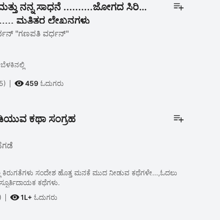
 ಮತ್ತು ನನ್ನ ಸಾಧನೆ ..........ಜೋಗದ ಸಿರಿ
ಲಿ..... ಮತ್ತಿತರ ಲೇಖನಗಳು
ಧನ್ "ಗಣಪತಿ ವರ್ಧನ್"
ೆಳಕಿನಲ್ಲಿ

5)
459
ಓದುಗರು
ಮನ ಮಿಡಿಯುವ ಕಥಾ ಸಂಗ್ರಹ
ಗಡೆ
ಲ್ಲ ಕಿರುಗತೆಗಳು ಸಂದೇಶ ಹೊತ್ತ ಮನಕೆ ಮುದ ನೀಡುವ ಕಥೆಗಳೇ...,ಓದಲು
್ಫೂರ್ತಿದಾಯಕ ಕಥೆಗಳು.

)
1L+
ಓದುಗರು