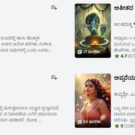
ಅತೀತದ 
ಅಂತರಾತ್ಮ 
ದಲ್ಲಿ ಹಾಸು ಹೊಕ್ಕಾಗಿ
ಅಧ್ಯಾಯ-೧ 
ದಿದೆ. ಉಳಿದ ಅನೇಕ ಕಲೆಗಳು ಸಂಗೀತ,
ಮಿನುಗುವ ಒಂದ
ಖಭಾವ ಇವುಗಳಲ್ಲಿ ಒಂದು ಎರಡು
ಹೊಳೆಗಳು, ಮರ

21 ಭಾಗಗಳು

4.7
(67
ಅಪ್ಸರೆಯ
ಕಾವ್ಯಶ್ರೀ. 
ಒಬ್ಬ ರಾಜ ಒಂ
ದೋಷ' ದ ನಿವಾರಣೆಯ ಬಗೆಗೆ ಧರ್ಮರಾಯ
ದೂರದ ಮರದ 
ೇಧ ಯಾಗ ಮಾಡಿದರೆ ದೋಷ ...
ಚಲಿಸಿತು. ಸ್ವಲ

43 ಭಾಗಗಳು

5
(239)