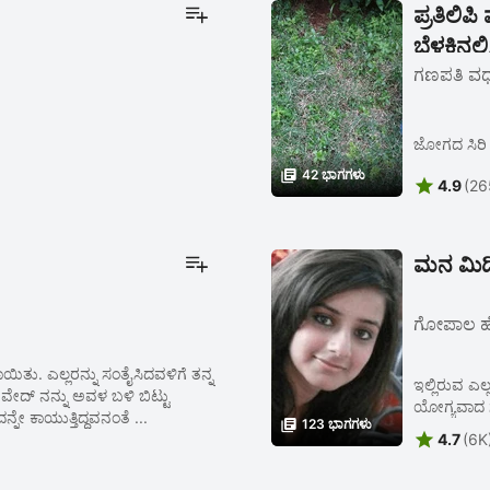
ಪ್ರತಿಲಿಪಿ
ಬೆಳಕಿನಲ್
ಗಣಪತಿ ವರ್
ಜೋಗದ ಸಿರಿ ಬ

42 ಭಾಗಗಳು

4.9
(26
ಗೋಪಾಲ ಹೆ
ಿತು. ಎಲ್ಲರನ್ನು ಸಂತೈಸಿದವಳಿಗೆ ತನ್ನ
ಇಲ್ಲಿರುವ ಎ
ೇದ್ ನನ್ನು ಅವಳ ಬಳಿ ಬಿಟ್ಟು
ಯೋಗ್ಯವಾದ ಸ
ಕಾಯುತ್ತಿದ್ದವನಂತೆ ...

123 ಭಾಗಗಳು

4.7
(6K