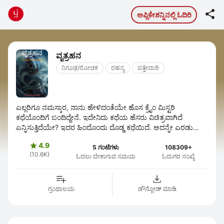

ಅಪ್ಲಿಕೇಶನ್ನಿನಲ್ಲಿ ಓದಿರಿ
ವೃತ್ರಹನ
ನಿಗೂಢ/ರೋಚಕ
ರಹಸ್ಯ
ಪತ್ತೇದಾರಿ
ಎಲ್ಲರಿಗೂ ನಮಸ್ಕಾರ, ನಾನು ಹೇಳಿದಂತೆಯೇ ಹೊಸ ಕ್ರೈಂ ಮಿಸ್ಟರಿ
ಕಥೆಯೊಂದಿಗೆ ಬಂದಿದ್ದೇನೆ. ಇದೇನಿದು ಕಥೆಯ ಹೆಸರು ವಿಚಿತ್ರವಾಗಿದೆ
ಎನ್ನಿಸುತ್ತಿದೆಯೇ? ಇದರ ಹಿಂದೊಂದು ದೊಡ್ಡ ಕಥೆಯಿದೆ. ಅದನ್ನೇ ಎರಡು
ಸಾಲಿನಲ್ಲಿ ಹೇಳಿಬಿಡುವೆ ಕೇಳಿ.... ...
4.9

5 ಗಂಟೆಗಳು
108309+
(10.6K)
ಓದಲು ಬೇಕಾಗುವ ಸಮಯ
ಓದುಗರ ಸಂಖ್ಯೆ
ಗ್ರಂಥಾಲಯ
ಡೌನ್ಲೋಡ್ ಮಾಡಿ