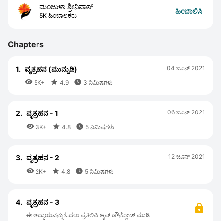
ಮಂಜುಳಾ ಶ್ರೀನಿವಾಸ್
ಹಿಂಬಾಲಿಸಿ
5K ಹಿಂಬಾಲಕರು
Chapters
04 ಜೂನ್ 2021
1.
ವೃತ್ರಹನ (ಮುನ್ನುಡಿ)



5K+
4.9
3 ನಿಮಿಷಗಳು
06 ಜೂನ್ 2021
2.
ವೃತ್ರಹನ - 1



3K+
4.8
5 ನಿಮಿಷಗಳು
12 ಜೂನ್ 2021
3.
ವೃತ್ರಹನ - 2



2K+
4.8
5 ನಿಮಿಷಗಳು
4.
ವೃತ್ರಹನ - 3
ಈ ಅಧ್ಯಾಯವನ್ನು ಓದಲು ಪ್ರತಿಲಿಪಿ ಆ್ಯಪ್ ಡೌನ್ಲೋಡ್ ಮಾಡಿ