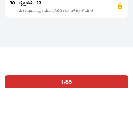
30.
ವೃತ್ರಹನ - 29
ಈ ಅಧ್ಯಾಯವನ್ನು ಓದಲು ಪ್ರತಿಲಿಪಿ ಆ್ಯಪ್ ಡೌನ್ಲೋಡ್ ಮಾಡಿ
ಓದಿರಿ
ಹೋಮ್
ವಿಭಾಗಗಳು
ಬರೆಯಿರಿ
ಲೇಖನಗಳು
ಸೈನ್ ಇನ್ ಆಗಿ
|
|
© 2026 Nasadiya Tech. Pvt. Ltd.
ನಮ್ಮ ಬಗ್ಗೆ
ನಮ್ಮ ಜೊತೆ ಕಾರ್ಯ
|
|
|
ನಿರ್ವಹಿಸಿ
ಗೌಪ್ಯತಾ ನೀತಿ
ನಿಯಮಗಳಿಗೆ
Vulnerability Disclosure
|
|
Policy
Hall of Fame
Trust Center