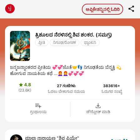

ಅಪ್ಲಿಕೇಶನ್ನಿನಲ್ಲಿ ಓದಿರಿ
ತ್ರಿಶೂಲದ ನೆರಳಿನಲ್ಲಿ ಶಿವ ಶಂಕರ. (ಸಮಗ್ರ)
ಪ್ರೀತಿ
ನಿಗೂಢ/ರೋಚಕ
ಫ್ಯಾಂಟಸಿ
ಜನ್ಮಜನ್ಮಾಂತರದ ಪ್ರೀತಿಯ 💞💞ಜೊತೆ🤝👣 ನಿಗೂಢತೆಯ ಬೆನ್ನತ್ತಿ 💫
ಹೋಗುವ ನಾಯಕಿಯ ಕಥೆ ...👩‍🦰👩‍🦰💞💞💞
4.8

27 ಗಂಟೆಗಳು
383616+
(23.6K)
ಓದಲು ಬೇಕಾಗುವ ಸಮಯ
ಓದುಗರ ಸಂಖ್ಯೆ
ಗ್ರಂಥಾಲಯ
ಡೌನ್ಲೋಡ್ ಮಾಡಿ
ಮಾಲಾ ನಾರಾಯಣ "ಶಿವ ಪ್ರಿಯೇ"