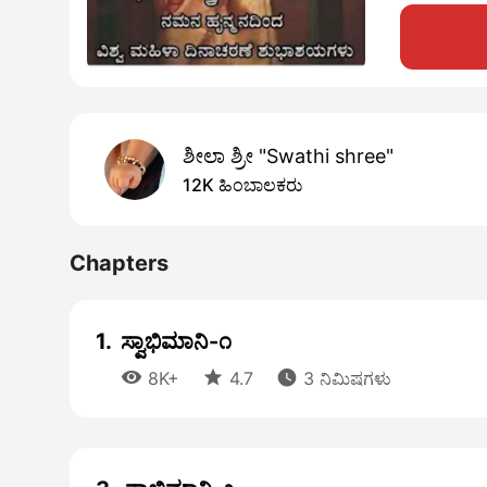
ಶೀಲಾ ಶ್ರೀ "Swathi shree"
12K ಹಿಂಬಾಲಕರು
Chapters
1.
ಸ್ವಾಭಿಮಾನಿ-೧



8K+
4.7
3 ನಿಮಿಷಗಳು