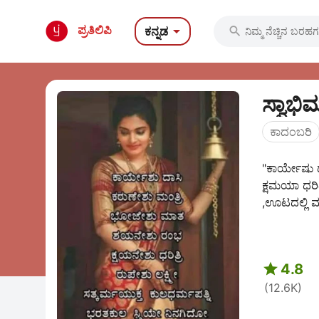

ಪ್ರತಿಲಿಪಿ
ಕನ್ನಡ

ಸ್ವಾಭಿ
ಕಾದಂಬರಿ
"ಕಾರ್ಯೇಷು 
ಕ್ಷಮಯಾ ಧರಿತ
,ಊಟದಲ್ಲಿ ಮಾ

4.8
(12.6K)