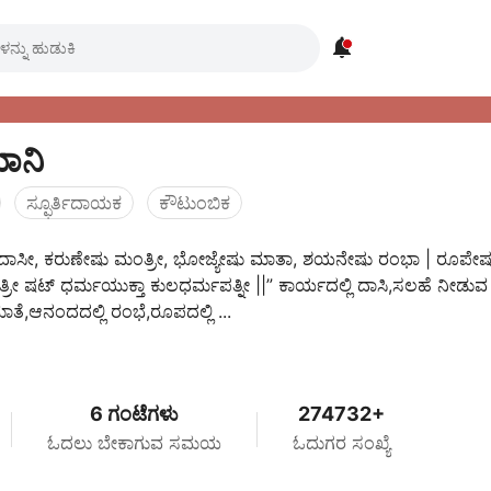

ಮಾನಿ
ಸ್ಫೂರ್ತಿದಾಯಕ
ಕೌಟುಂಬಿಕ
ದಾಸೀ, ಕರುಣೇಷು ಮಂತ್ರೀ, ಭೋಜ್ಯೇಷು ಮಾತಾ, ಶಯನೇಷು ರಂಭಾ | ರೂಪೇಷು ಲ
್ರೀ ಷಟ್ ಧರ್ಮಯುಕ್ತಾ ಕುಲಧರ್ಮಪತ್ನೀ ||” ಕಾರ್ಯದಲ್ಲಿ ದಾಸಿ,ಸಲಹೆ ನೀಡುವ 
ತೆ,ಆನಂದದಲ್ಲಿ ರಂಭೆ,ರೂಪದಲ್ಲಿ ...
6 ಗಂಟೆಗಳು
274732+
ಓದಲು ಬೇಕಾಗುವ ಸಮಯ
ಓದುಗರ ಸಂಖ್ಯೆ