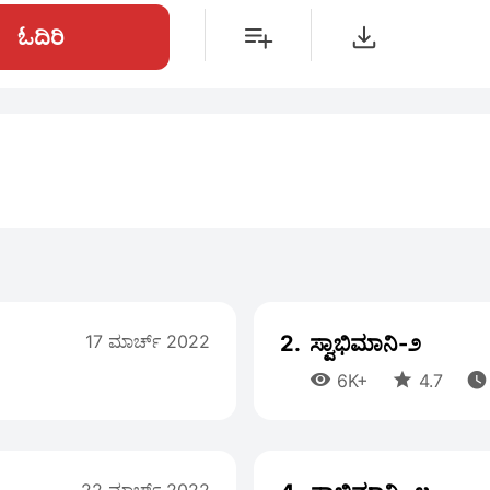
ಓದಿರಿ
17 ಮಾರ್ಚ್ 2022
2.
ಸ್ವಾಭಿಮಾನಿ-೨



6K+
4.7