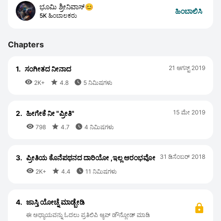
ಭೂಮಿ ಶ್ರೀನಿವಾಸ್😊
ಹಿಂಬಾಲಿಸಿ
5K ಹಿಂಬಾಲಕರು
Chapters
21 ಆಗಸ್ಟ್ 2019
1.
ಸಂಗೀತದ ನೀನಾದ



2K+
4.8
5 ನಿಮಿಷಗಳು
15 ಮೇ 2019
2.
ಹೀಗೇಕೆ ನೀ "ಪ್ರೀತಿ"



798
4.7
4 ನಿಮಿಷಗಳು
31 ಡಿಸೆಂಬರ್ 2018
3.
ಪ್ರೀತಿಯ ಕೊನೆಪಥನದ ದಾರಿಯೋ ,ಇಲ್ಲ ಆರಂಭವೋ



2K+
4.4
11 ನಿಮಿಷಗಳು
4.
ಜಾಸ್ತಿ ಯೋಚ್ನೆ ಮಾಡ್ಬೇಡಿ
ಈ ಅಧ್ಯಾಯವನ್ನು ಓದಲು ಪ್ರತಿಲಿಪಿ ಆ್ಯಪ್ ಡೌನ್ಲೋಡ್ ಮಾಡಿ