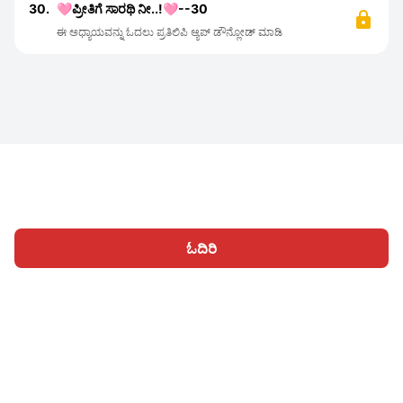
30.
🩷ಪ್ರೀತಿಗೆ ಸಾರಥಿ ನೀ..!🩷--30
ಈ ಅಧ್ಯಾಯವನ್ನು ಓದಲು ಪ್ರತಿಲಿಪಿ ಆ್ಯಪ್ ಡೌನ್ಲೋಡ್ ಮಾಡಿ
ಓದಿರಿ
ಹೋಮ್
ವಿಭಾಗಗಳು
ಬರೆಯಿರಿ
ಲೇಖನಗಳು
ಸೈನ್ ಇನ್ ಆಗಿ
|
|
© 2026 Nasadiya Tech. Pvt. Ltd.
ನಮ್ಮ ಬಗ್ಗೆ
ನಮ್ಮ ಜೊತೆ ಕಾರ್ಯ
|
|
|
ನಿರ್ವಹಿಸಿ
ಗೌಪ್ಯತಾ ನೀತಿ
ನಿಯಮಗಳಿಗೆ
Vulnerability Disclosure
|
|
Policy
Hall of Fame
Trust Center