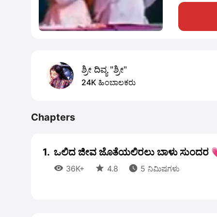
ಶ್ರೀ ದಿವ್ಯ "ಶ್ರೀ"
24K ಹಿಂಬಾಲಕರು
Chapters
1.
ಒಲಿದ ಜೀವ ಜೊತೆಯಲಿರಲು ಬಾಳು ಸುಂದರ 



36K+
4.8
5 ನಿಮಿಷಗಳು