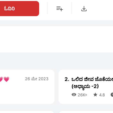
ಓದಿರಿ
💗💗
26 ಮೇ 2023
2.
ಒಲಿದ ಜೀವ ಜೊತೆಯಲ
(ಅಧ್ಯಾಯ -2)


26K+
4.8