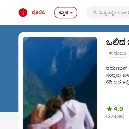

ಪ್ರತಿಲಿಪಿ
ಕನ್ನಡ

ಒಲಿದ 
ಕಾದಂಬರಿ
ಆರ್ಯಮನ್ ರ
ಸಂಭ್ರಮ ತುಳ
ರೆಡಿ ಆದ ಇನ್

4.9
(324.8K)