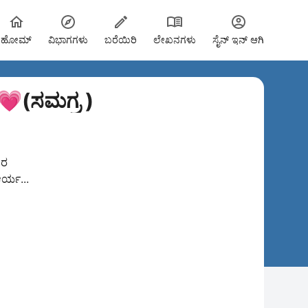
ಹೋಮ್
ವಿಭಾಗಗಳು
ಬರೆಯಿರಿ
ಲೇಖನಗಳು
ಸೈನ್ ಇನ್ ಆಗಿ
(ಸಮಗ್ರ )
ಗರ
ರ್ಯ...