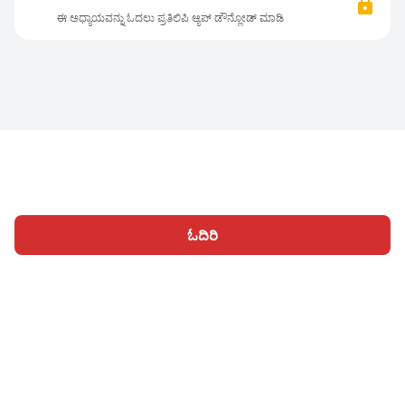
ಈ ಅಧ್ಯಾಯವನ್ನು ಓದಲು ಪ್ರತಿಲಿಪಿ ಆ್ಯಪ್ ಡೌನ್ಲೋಡ್ ಮಾಡಿ
ಓದಿರಿ
ಹೋಮ್
ವಿಭಾಗಗಳು
ಬರೆಯಿರಿ
ಲೇಖನಗಳು
ಸೈನ್ ಇನ್ ಆಗಿ
|
|
© 2026 Nasadiya Tech. Pvt. Ltd.
ನಮ್ಮ ಬಗ್ಗೆ
ನಮ್ಮ ಜೊತೆ ಕಾರ್ಯ
|
|
|
ನಿರ್ವಹಿಸಿ
ಗೌಪ್ಯತಾ ನೀತಿ
ನಿಯಮಗಳಿಗೆ
Vulnerability Disclosure
|
|
Policy
Hall of Fame
Trust Center