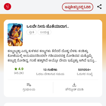

ಅಪ್ಲಿಕೇಶನ್ನಿನಲ್ಲಿ ಓದಿರಿ
ಒಲವೇ ನೀನು ಜೊತೆಯಾದಾಗ..
ಪ್ರೀತಿ
ಬಂಧುತ್ವ
ಕಣ್ಣುಜ್ಜುತ್ತಾ ಎದ್ದು ಕುಳಿತವ ಕಣ್ಣುಗಳು ತೆರೆದರೆ ದೊಡ್ಡ ಬೆಳಕು ಕಂಡಿತ್ತು
ಕೋಣೆಯಲ್ಲಿ ಅನುಮಾನದಿಂದಲೇ ಗಡಿಯಾರದತ್ತ ನೋಡಿದವ ಮತ್ತೊಮ್ಮೆ
ಕಣ್ಣುಜ್ಜಿ ನೋಡಿದ್ದ, ಗಂಟೆ ಹತ್ತಾಗಿದೆ ಅಯ್ಯೋ ದೇವಾ ಇಷ್ಟೊತ್ತು ಆಗಿದೆ ಇನ್ನೂ
ಏಳಿಸಿಲ್ಲ... ...
4.9

13 ಗಂಟೆಗಳು
501054+
(45.2K)
ಓದಲು ಬೇಕಾಗುವ ಸಮಯ
ಓದುಗರ ಸಂಖ್ಯೆ
ಗ್ರಂಥಾಲಯ
ಡೌನ್ಲೋಡ್ ಮಾಡಿ