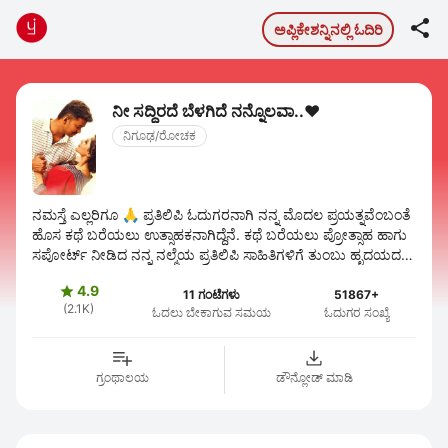

ಅಪ್ಲಿಕೇಶನ್ನಿನಲ್ಲಿ ಓದಿರಿ
ನೀ ಸದ್ದಿರದೆ ಬೆಳಗಿದೆ ನನ್ನೊಲವಾ..❤️
ನಿಗೂಢ/ರೋಚಕ
ನಮಸ್ತೆ ಎಲ್ಲರಿಗೂ 🙏 ಪ್ರತಿಲಿಪಿ ಓದುಗರನಾಗಿ ನನ್ನ ಮೊದಲ ಪ್ರಯತ್ನವೆಂಬಂತೆ
ಹೊಸ ಕಥೆ ಬರೆಯಲು ಉತ್ಸಾಹಕನಾಗಿದ್ದೆನೆ. ಕಥೆ ಬರೆಯಲು ಪ್ರೋತ್ಸಾಹ ಹಾಗು
ಸಪೋರ್ಟ್ ನೀಡಿದ ನನ್ನ ನಲ್ಮೆಯ ಪ್ರತಿಲಿಪಿ ಸಾಹಿತಿಗಳಿಗೆ ತುಂಬು ಹೃದಯದ
...
4.9

11 ಗಂಟೆಗಳು
51867+
(2.1K)
ಓದಲು ಬೇಕಾಗುವ ಸಮಯ
ಓದುಗರ ಸಂಖ್ಯೆ
ಗ್ರಂಥಾಲಯ
ಡೌನ್ಲೋಡ್ ಮಾಡಿ