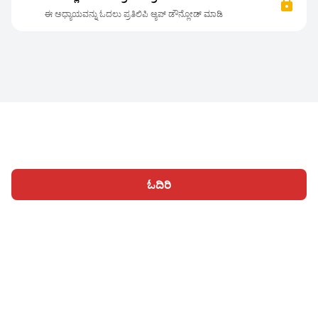
ಈ ಅಧ್ಯಾಯವನ್ನು ಓದಲು ಪ್ರತಿಲಿಪಿ ಆ್ಯಪ್ ಡೌನ್ಲೋಡ್ ಮಾಡಿ
ಓದಿರಿ
ಹೋಮ್
ವಿಭಾಗಗಳು
ಬರೆಯಿರಿ
ಲೇಖನಗಳು
ಸೈನ್ ಇನ್ ಆಗಿ
|
|
© 2026 Nasadiya Tech. Pvt. Ltd.
ನಮ್ಮ ಬಗ್ಗೆ
ನಮ್ಮ ಜೊತೆ ಕಾರ್ಯ
|
|
|
ನಿರ್ವಹಿಸಿ
ಗೌಪ್ಯತಾ ನೀತಿ
ನಿಯಮಗಳಿಗೆ
Vulnerability Disclosure
|
|
Policy
Hall of Fame
Trust Center