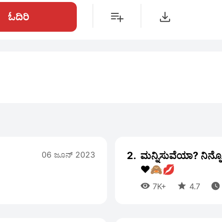
ಓದಿರಿ
06 ಜೂನ್ 2023
2.
ಮನ್ನಿಸುವೆಯಾ? ನಿನ್
❤️🙈💋



7K+
4.7