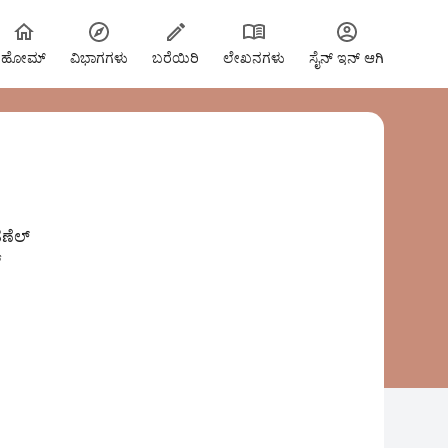
ಹೋಮ್
ವಿಭಾಗಗಳು
ಬರೆಯಿರಿ
ಲೇಖನಗಳು
ಸೈನ್ ಇನ್ ಆಗಿ
ಹಣೆಲ್
್