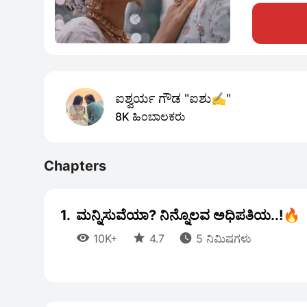
ಐಶ್ವರ್ಯ ಗೌಡ "ಐಶು✍️"
8K ಹಿಂಬಾಲಕರು
Chapters
1.
ಮನ್ನಿಸುವೆಯಾ? ನಿನ್ನೊಲವ ಅಧಿಪತಿಯ..!🔥



10K+
4.7
5 ನಿಮಿಷಗಳು