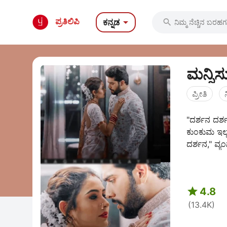

ಪ್ರತಿಲಿಪಿ
ಕನ್ನಡ

ಮನ್ನಿ
ಪ್ರೀತಿ
"ದರ್ಶನ ದರ್ಶ
ಕುಂಕುಮ ಇಲ್ಲ
ದರ್ಶನ," ವ್ಯಂಗ

4.8
(13.4K)