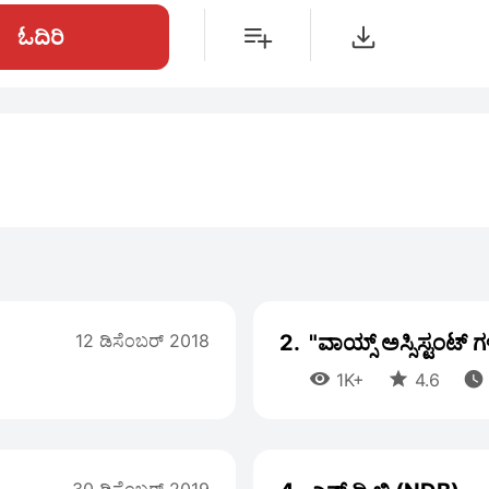
ಓದಿರಿ
12 ಡಿಸೆಂಬರ್ 2018
2.
"ವಾಯ್ಸ್ ಅಸ್ಸಿಸ್ಟಂಟ್



1K+
4.6