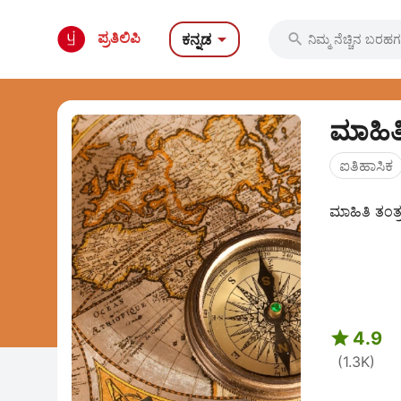

ಪ್ರತಿಲಿಪಿ
ಕನ್ನಡ

ಮಾಹಿತಿ
ಐತಿಹಾಸಿಕ
ಮಾಹಿತಿ ತಂತ್

4.9
(1.3K)