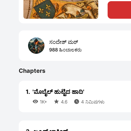
ಸಂದೇಶ್ ಮಠ್
988 ಹಿಂಬಾಲಕರು
Chapters
1.
'ಮೊಬೈಲ್ ಹುಟ್ಟಿದ ಹಾದಿ'



1K+
4.6
4 ನಿಮಿಷಗಳು