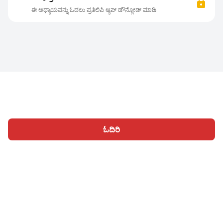
ಈ ಅಧ್ಯಾಯವನ್ನು ಓದಲು ಪ್ರತಿಲಿಪಿ ಆ್ಯಪ್ ಡೌನ್ಲೋಡ್ ಮಾಡಿ
ಓದಿರಿ
ಹೋಮ್
ವಿಭಾಗಗಳು
ಬರೆಯಿರಿ
ಲೇಖನಗಳು
ಸೈನ್ ಇನ್ ಆಗಿ
|
|
© 2026 Nasadiya Tech. Pvt. Ltd.
ನಮ್ಮ ಬಗ್ಗೆ
ನಮ್ಮ ಜೊತೆ ಕಾರ್ಯ
|
|
|
ನಿರ್ವಹಿಸಿ
ಗೌಪ್ಯತಾ ನೀತಿ
ನಿಯಮಗಳಿಗೆ
Vulnerability Disclosure
|
|
Policy
Hall of Fame
Trust Center