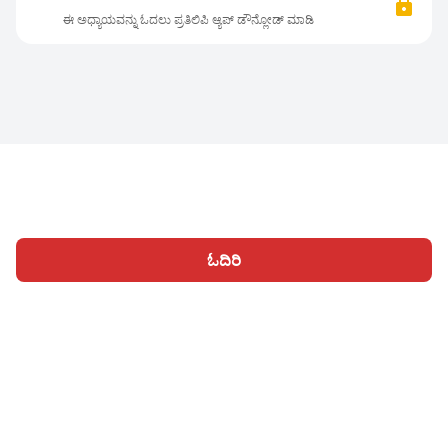
ಈ ಅಧ್ಯಾಯವನ್ನು ಓದಲು ಪ್ರತಿಲಿಪಿ ಆ್ಯಪ್ ಡೌನ್ಲೋಡ್ ಮಾಡಿ
ಓದಿರಿ
ಹೋಮ್
ವಿಭಾಗಗಳು
ಬರೆಯಿರಿ
ಲೇಖನಗಳು
ಸೈನ್ ಇನ್ ಆಗಿ
|
|
© 2026 Nasadiya Tech. Pvt. Ltd.
ನಮ್ಮ ಬಗ್ಗೆ
ನಮ್ಮ ಜೊತೆ ಕಾರ್ಯ
|
|
|
ನಿರ್ವಹಿಸಿ
ಗೌಪ್ಯತಾ ನೀತಿ
ನಿಯಮಗಳಿಗೆ
Vulnerability Disclosure
|
|
Policy
Hall of Fame
Trust Center