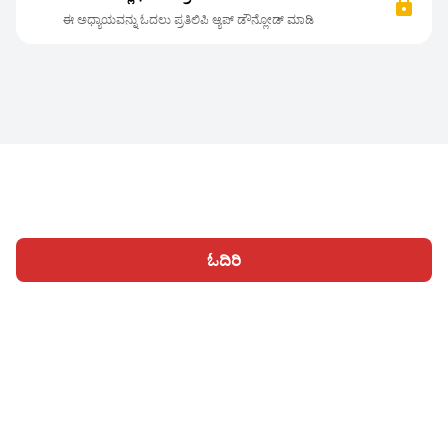
ಈ ಅಧ್ಯಾಯವನ್ನು ಓದಲು ಪ್ರತಿಲಿಪಿ ಆ್ಯಪ್ ಡೌನ್ಲೋಡ್ ಮಾಡಿ
ಓದಿರಿ
ಹೋಮ್
ವಿಭಾಗಗಳು
ಬರೆಯಿರಿ
ಲೇಖನಗಳು
ಸೈನ್ ಇನ್ ಆಗಿ
|
|
© 2026 Nasadiya Tech. Pvt. Ltd.
ನಮ್ಮ ಬಗ್ಗೆ
ನಮ್ಮ ಜೊತೆ ಕಾರ್ಯ
|
|
|
ನಿರ್ವಹಿಸಿ
ಗೌಪ್ಯತಾ ನೀತಿ
ನಿಯಮಗಳಿಗೆ
Vulnerability Disclosure
|
|
Policy
Hall of Fame
Trust Center