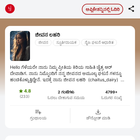

ಅಪ್ಲಿಕೇಶನ್ನಿನಲ್ಲಿ ಓದಿರಿ
ಜೀವನ ಲಹರಿ
ಜೀವನ
ಸ್ಫೂರ್ತಿದಾಯಕ
ನೈಜ ಘಟನೆ ಆಧಾರಿತ
Hello ಗೆಳೆಯರೇ ನಾನು ನಿಮ್ಮ ಪ್ರೀತಿಯ ಕಿರಿಯ ಸಾಹಿತಿ ಚೈತ್ರ ಆರ್
ದೇವಾಡಿಗ. ನಾನು ನಿಮ್ಮೊಂದಿಗೆ ನನ್ನ ಜೀವನದ ಅಮೂಲ್ಯ ಘಟನೆ ಗಳನ್ನೂ
ಹಂಚಿಕೊಳ್ಳುತ್ತಿದ್ದೇನೆ. ಇದಕ್ಕೆ ನಾನು ಜೀವನ ಲಹರಿ (chaitus_dairy) ಅಂತ
name ...
4.8

2 ಗಂಟೆಗಳು
4799+
(233)
ಓದಲು ಬೇಕಾಗುವ ಸಮಯ
ಓದುಗರ ಸಂಖ್ಯೆ
ಗ್ರಂಥಾಲಯ
ಡೌನ್ಲೋಡ್ ಮಾಡಿ