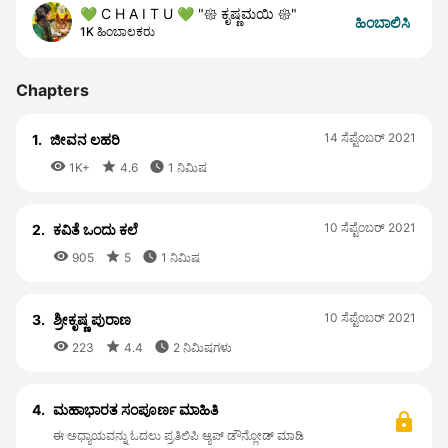
💚 C H A I T U 💚 "𑁍 ಕೃಷ್ಣಮಯಿ 𑁍"
ಹಿಂಬಾಲಿಸಿ
1K ಹಿಂಬಾಲಕರು
Chapters
14 ಸೆಪ್ಟೆಂಬರ್ 2021
1.
ಜೀವನ ಲಹರಿ



1K+
4.6
1 ನಿಮಿಷ
10 ಸೆಪ್ಟೆಂಬರ್ 2021
2.
ಕವಿತೆ ಒಂದು ಕಲೆ



905
5
1 ನಿಮಿಷ
10 ಸೆಪ್ಟೆಂಬರ್ 2021
3.
ಶ್ರೀಕೃಷ್ಣ ಪುರಾಣ



223
4.4
2 ನಿಮಿಷಗಳು
4.
ಮಹಾಭಾರತ ಸಂಪೂರ್ಣ ಮಾಹಿತಿ
ಈ ಅಧ್ಯಾಯವನ್ನು ಓದಲು ಪ್ರತಿಲಿಪಿ ಆ್ಯಪ್ ಡೌನ್ಲೋಡ್ ಮಾಡಿ