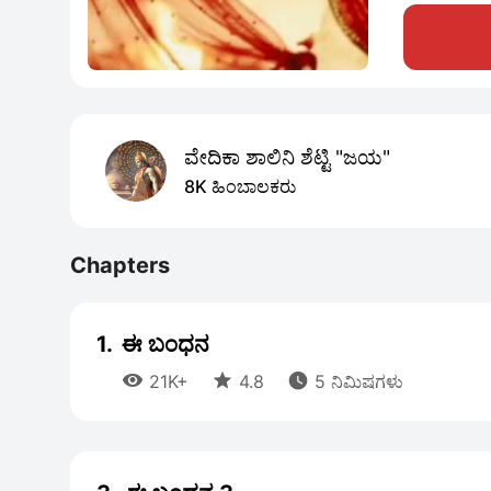
ವೇದಿಕಾ ಶಾಲಿನಿ ಶೆಟ್ಟಿ "ಜಯ"
8K ಹಿಂಬಾಲಕರು
Chapters
1.
ಈ ಬಂಧನ



21K+
4.8
5 ನಿಮಿಷಗಳು