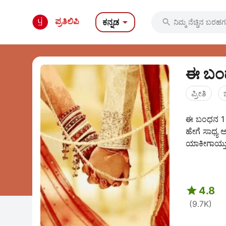

ಪ್ರತಿಲಿಪಿ
ಕನ್ನಡ

ಈ ಬ
ಪ್ರೀತಿ
ಈ ಬಂಧನ 1 ಮೇ
ಹೇಗೆ ಸಾಧ್ಯ 
ಯಾಕೀಗಾಯ್ತು

4.8
(9.7K)