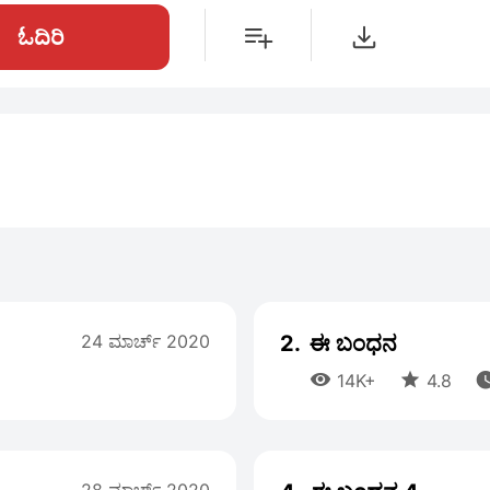
ಓದಿರಿ
24 ಮಾರ್ಚ್ 2020
2.
ಈ ಬಂಧನ


14K+
4.8