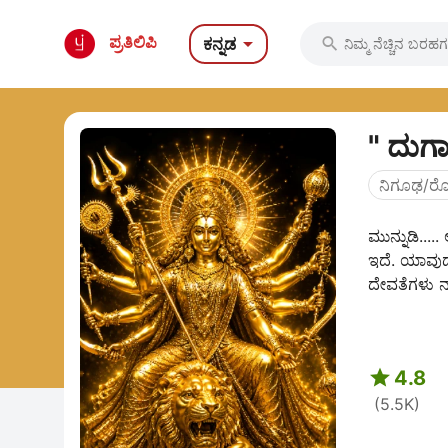

ಪ್ರತಿಲಿಪಿ
ಕನ್ನಡ

" ದುರ್
ನಿಗೂಢ/ರ
ಮುನ್ನುಡಿ...
ಇದೆ. ಯಾವುದೇ
ದೇವತೆಗಳು ನ

4.8
(5.5K)