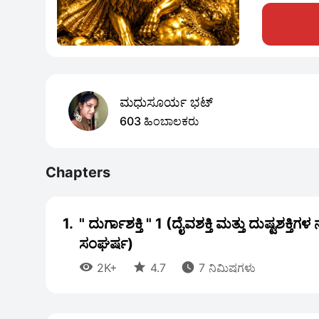
ಮಧುಸೂರ್ಯ ಭಟ್
603 ಹಿಂಬಾಲಕರು
Chapters
1.
" ದುರ್ಗಾಶಕ್ತಿ " 1 (ದೈವಶಕ್ತಿ ಮತ್ತು ದುಷ್ಟಶಕ್ತಿಗ
ಸಂಘರ್ಷ)



2K+
4.7
7 ನಿಮಿಷಗಳು