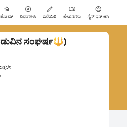
ಹೋಮ್
ವಿಭಾಗಗಳು
ಬರೆಯಿರಿ
ಲೇಖನಗಳು
ಸೈನ್ ಇನ್ ಆಗಿ
ಿಗಳ ನಡುವಿನ ಸಂಘರ್ಷ🔱)
ುತ್ತಲೇ
,