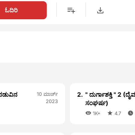
ಓದಿರಿ
ಳ ನಡುವಿನ
10 ಮಾರ್ಚ್
2.
" ದುರ್ಗಾಶಕ್ತಿ " 2 (ದೈ
2023
ಸಂಘರ್ಷ)



1K+
4.7