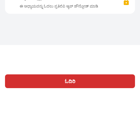
ಈ ಅಧ್ಯಾಯವನ್ನು ಓದಲು ಪ್ರತಿಲಿಪಿ ಆ್ಯಪ್ ಡೌನ್ಲೋಡ್ ಮಾಡಿ
ಓದಿರಿ
ಹೋಮ್
ವಿಭಾಗಗಳು
ಬರೆಯಿರಿ
ಲೇಖನಗಳು
ಸೈನ್ ಇನ್ ಆಗಿ
|
|
© 2026 Nasadiya Tech. Pvt. Ltd.
ನಮ್ಮ ಬಗ್ಗೆ
ನಮ್ಮ ಜೊತೆ ಕಾರ್ಯ
|
|
|
ನಿರ್ವಹಿಸಿ
ಗೌಪ್ಯತಾ ನೀತಿ
ನಿಯಮಗಳಿಗೆ
Vulnerability Disclosure
|
|
Policy
Hall of Fame
Trust Center