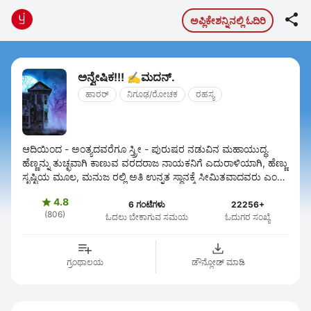

ಅಪ್ಲಿಕೇಶನ್ನಿನಲ್ಲಿ ಓದಿರಿ
ಅನ್ವೇಷಿಕ!!! ✍️ಮದನ್.
ಹಾರರ್
ನಿಗೂಢ/ರೋಚಕ
ರಹಸ್ಯ
ಆದಿಯಿಂದ - ಅಂತ್ಯದವರೆಗೂ ಸ್ತ್ರೀ - ಪುರುಷರ ನಡುವಿನ ಮಹಾಯುದ್ಧ.
ಹೆಣ್ಣನ್ನು ತುಚ್ಛವಾಗಿ ಕಾಣುವ ವರದರಾಜ ನಾಯಕನಿಗೆ ಎದುರಾಳಿಯಾಗಿ, ಹೆಣ್ಣು
ಸೃಷ್ಟಿಯ ಮೂಲ, ಮನುಜ ರಲ್ಲಿ ಅತಿ ಉನ್ನತ ಸ್ಥಾನಕ್ಕೆ ಸೀಮಿತವಾದವರು ಎಂದು
ನಿಂತ ಅನಲ - ...
4.8

6 ಗಂಟೆಗಳು
22256+
(806)
ಓದಲು ಬೇಕಾಗುವ ಸಮಯ
ಓದುಗರ ಸಂಖ್ಯೆ
ಗ್ರಂಥಾಲಯ
ಡೌನ್ಲೋಡ್ ಮಾಡಿ