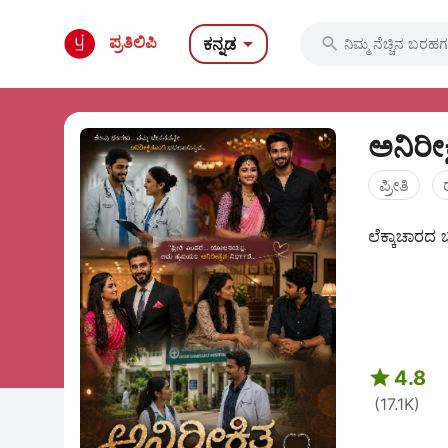

ಪ್ರತಿಲಿಪಿ
ಕನ್ನಡ

ಅನಿರೀಕ
ಪ್ರೀತಿ
ಲೆಕ್ಕಾಚಾರದ 

4.8
(17.1K)