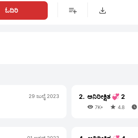
ಓದಿರಿ
29 ಜುಲೈ 2023
2.
ಅನಿರೀಕ್ಷಿತ 💞 2



7K+
4.8