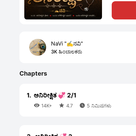
NaVi "✍️ನವಿ"
3K ಹಿಂಬಾಲಕರು
Chapters
1.
ಅನಿರೀಕ್ಷಿತ 💞 2/1



14K+
4.7
5 ನಿಮಿಷಗಳು