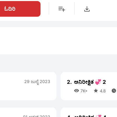
ಓದಿರಿ
29 ಜುಲೈ 2023
2.
ಅನಿರೀಕ್ಷಿತ 💞 2



7K+
4.8