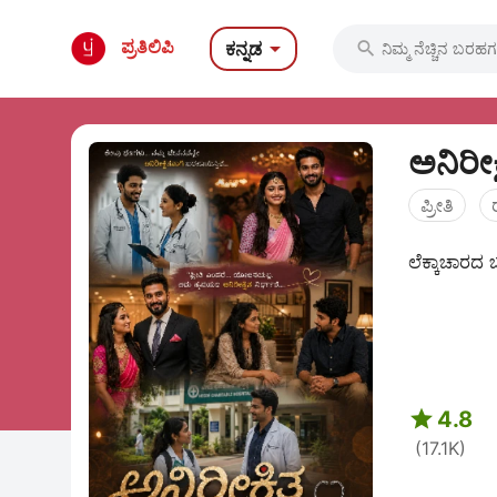

ಪ್ರತಿಲಿಪಿ
ಕನ್ನಡ

ಅನಿರೀಕ
ಪ್ರೀತಿ
ಲೆಕ್ಕಾಚಾರದ 

4.8
(17.1K)