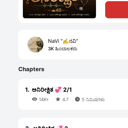
NaVi "✍️ನವಿ"
3K ಹಿಂಬಾಲಕರು
Chapters
1.
ಅನಿರೀಕ್ಷಿತ 💞 2/1



14K+
4.7
5 ನಿಮಿಷಗಳು