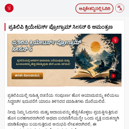
ಅಪ್ಲಿಕೇಶನ್ನಿನಲ್ಲಿ ಓದಿರಿ
ಪ್ರತಿಲಿಪಿ ಕ್ರಿಯೇಟರ್ಸ್ ಪ್ರೋಗ್ರಾಮ್ ಸೀಸನ್ 6 ಆಮಂತ್ರಣ
ಪ್ರತಿಲಿಪಿಯಲ್ಲಿ ಸಾಹಿತ್ಯ ರಚನೆಯ ಸಂಪೂರ್ಣ ಹೊಸ ಆಯಾಮವನ್ನು ಕಲಿಯಲು
ಸಿದ್ಧರಾಗಿ! ಇದುವರೆಗೆ ಯಾರೂ ತಿಳಿಸಿರದ ಮಾಹಿತಿಗಳು ದೊರೆಯಲಿವೆ.
ನೀವು ನಿಮ್ಮ ಓದುಗರು ಮತ್ತು ಆದಾಯವನ್ನು ಹೆಚ್ಚಿಸಿಕೊಳ್ಳಲು ಪ್ರಯತ್ನಿಸುತ್ತಿರುವ
ಹೊಸ ಬರಹಗಾರರಾಗಿರಲಿ ಅಥವಾ ಬರವಣಿಗೆಯನ್ನೇ ಒಂದು ವೃತ್ತಿ ಬದುಕನ್ನಾಗಿ
ಮಾಡಿಕೊಳ್ಳಲು ಬಯಸುತ್ತಿರುವ ಅನುಭವಿ ಲೇಖಕರಾಗಿರಲಿ, ಈ