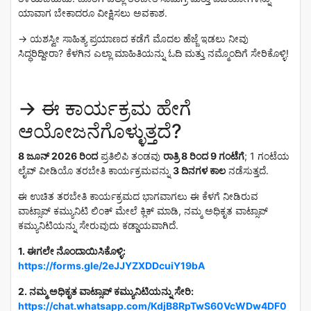
ಯಾವಾಗ ಬೇಕಾದರೂ ವೀಕ್ಷಿಸಲು ಅವಕಾಶ.
→
ಯಶಸ್ವೀ ಸಾಹಿತ್ಯ ಪ್ರಯಾಣದ ಕಡೆಗೆ ಮೊದಲ ಹೆಜ್ಜೆ ಇಡಲು ನೀವು
ಸಿದ್ಧರಿದ್ದೀರಾ? ಕೆಳಗಿನ ಎಲ್ಲಾ ಮಾಹಿತಿಯನ್ನು ಓದಿ ಮತ್ತು ನಮ್ಮೊಂದಿಗೆ ಸೇರಿಕೊಳ್ಳಿ!
→
ಈ ಕಾರ್ಯಕ್ರಮ ಹೇಗೆ
ಆಯೋಜನೆಗೊಳ್ಳುತ್ತದೆ?
8 ಜೂನ್ 2026 ರಿಂದ
ಪ್ರತಿಲಿಪಿ ತಂಡವು
ರಾತ್ರಿ 8 ರಿಂದ 9 ಗಂಟೆಗೆ
; 1 ಗಂಟೆಯ
ಲೈವ್ ವೀಡಿಯೊ ತರಬೇತಿ ಕಾರ್ಯಕ್ರಮವನ್ನು
3 ದಿನಗಳ ಕಾಲ
ನಡೆಸುತ್ತದೆ.
ಈ ಉಚಿತ ತರಬೇತಿ ಕಾರ್ಯಕ್ರಮದ ಭಾಗವಾಗಲು ಈ ಕೆಳಗೆ ನೀಡಿರುವ
ವಾಟ್ಸಾಪ್ ಕಮ್ಯುನಿಟಿ ಲಿಂಕ್ ಮೇಲೆ ಕ್ಲಿಕ್ ಮಾಡಿ, ನಮ್ಮ ಅಧಿಕೃತ ವಾಟ್ಸಾಪ್
ಕಮ್ಯುನಿಟಿಯನ್ನು ಸೇರುವುದು ಕಡ್ಡಾಯವಾಗಿದೆ.
1. ಈಗಲೇ ನೊಂದಾಯಿಸಿಕೊಳ್ಳಿ:
https://forms.gle/2eJJYZXDDcuiY19bA
2. ನಮ್ಮ ಅಧಿಕೃತ ವಾಟ್ಸಾಪ್ ಕಮ್ಯುನಿಟಿಯನ್ನು ಸೇರಿ:
https://chat.whatsapp.com/KdjB8RpTwS60VcWDw4DF0